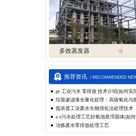
多效蒸发器
推荐资讯
/ RECOMMENDED NE
ge 工业污水 零排放 技术介绍(如何实
垃圾渗滤液全量化处理：高级氧化与
创新
低浓度工业废水生物强化法处理技术
a o污水处理工艺好氧池悬浮固体(如
冶炼废水零排放处理工艺