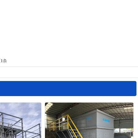
页
1
条