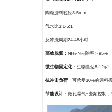
陶粒滤料粒径3-5mm
气水比3:1-5:1
反冲洗周期24-48小时
高效脱氮
：NH₃-N去除率＞95%，N
微生物固定化
：生物量达8-12g/
抗冲击负荷
：可承受30%的饲料
节能设计
：微孔曝气+变频控制，