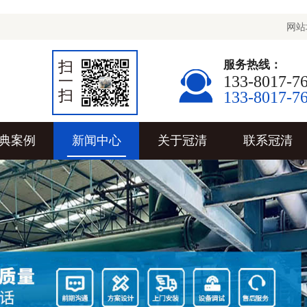
网站
扫
服务热线：
一
133-8017-7
扫
133-8017-7
典案例
新闻中心
关于冠清
联系冠清