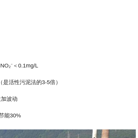
O₂⁻＜0.1mg/L
L（是活性污泥法的3-5倍）
投加波动
节能30%