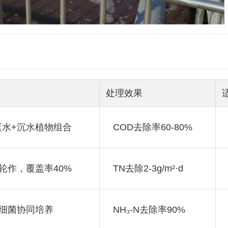
处理效果
挺水+沉水植物组合
COD去除率60-80%
轮作，覆盖率40%
TN去除2-3g/m²·d
化细菌协同培养
NH₃-N去除率90%