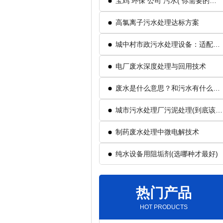
宝鸡 环保 公司 污水( 你需要的是
什么)
高氯离子污水处理达标方案
城中村市政污水处理设备：适配复
杂管网的灵活方案
电厂废水深度处理与回用技术
废水是什么意思？和污水有什么区
别？
城市污水处理厂污泥处理(到底该怎
么处理)
制药废水处理中微电解技术
纯水设备用阻垢剂(选哪种才最好)
热门产品
HOT PRODUCTS