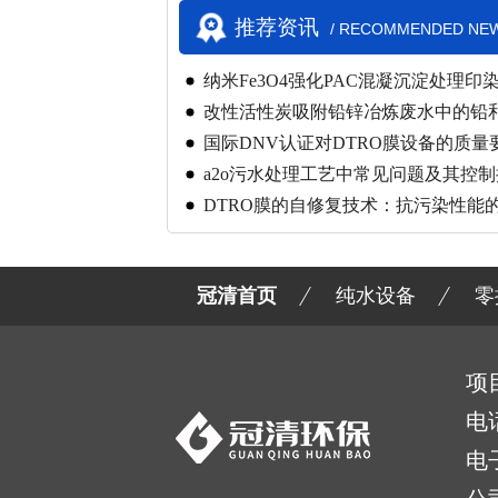
推荐资讯
/ RECOMMENDED NE
纳米Fe3O4强化PAC混凝沉淀处理印
改性活性炭吸附铅锌冶炼废水中的铅
国际DNV认证对DTRO膜设备的质量
a2o污水处理工艺中常见问题及其控制
标准)
DTRO膜的自修复技术：抗污染性能
冠清首页
纯水设备
零
项
电
电