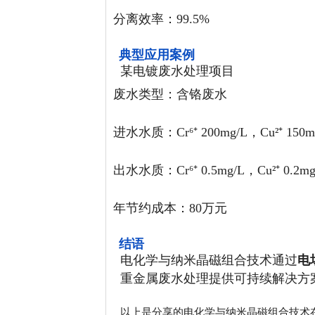
分离效率：99.5%
典型应用案例
某电镀废水处理项目
废水类型：含铬废水
进水水质：Cr⁶⁺ 200mg/L，Cu²⁺ 150m
出水水质：Cr⁶⁺ 0.5mg/L，Cu²⁺ 0.2mg
年节约成本：80万元
结语
电化学与纳米晶磁组合技术通过
电
重金属废水处理提供可持续解决方
以上是分享的电化学与纳米晶磁组合技术