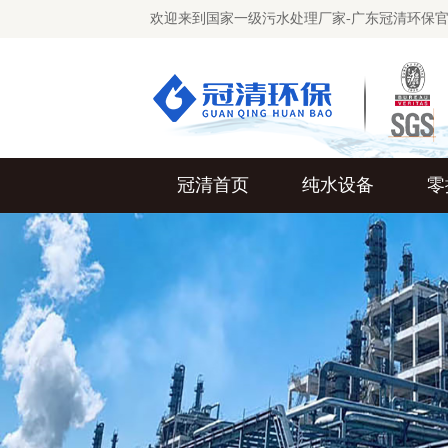
欢迎来到国家一级污水处理厂家-广东冠清环保
冠清首页
纯水设备
零