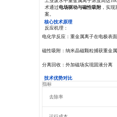
工业废水中重金属离子浓度高达100-
术通过
电场驱动与磁性吸附
，实现
案。
核心技术原理
反应机理：
电化学反应：重金属离子在电极表面还原（M
磁性吸附：纳米晶磁颗粒捕获重金
分离回收：外加磁场实现固液分离
技术优势对比
指标
去除率
运行成本